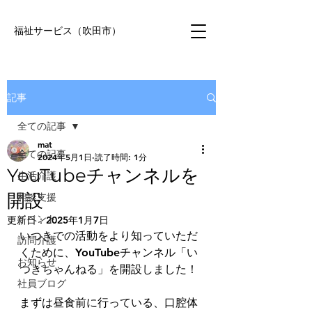
福祉サービス（吹田市）
記事
全ての記事
mat
全ての記事
2024年5月1日
読了時間: 1分
YouTubeチャンネルを
生活介護
開設
相談支援
イベント
更新日：
2025年1月7日
いつきでの活動をより知っていただ
訪問介護
くために、YouTubeチャンネル「い
お知らせ
つきちゃんねる」を開設しました！
社員ブログ
まずは昼食前に行っている、口腔体