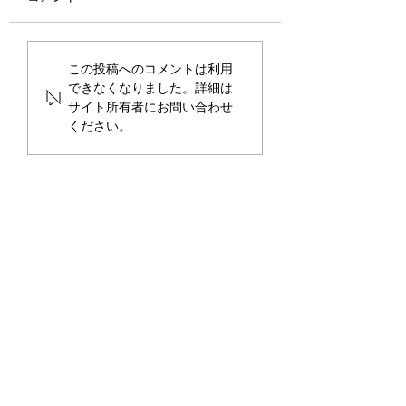
いつきEXPOを
２月３日(火)は恵方巻＆
この投稿へのコメントは利用
ぜんざい
できなくなりました。詳細は
サイト所有者にお問い合わせ
ください。