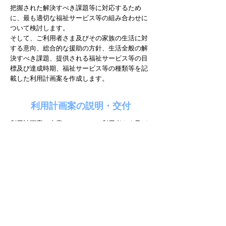
把握された解決すべき課題等に対応するため
に、最も適切な福祉サービス等の組み合わせに
ついて検討します。
そして、ご利用者さま及びその家族の生活に対
する意向、総合的な援助の方針、生活全般の解
決すべき課題、提供される福祉サービス等の目
標及び達成時期、福祉サービス等の種類等を記
載した利用計画案を作成します。
利用計画案の説明・交付
利用計画案の内容について、ご利用者さま及び
家族に対して説明し、文書によりご利用者さま
等の同意を得ます。また、利用計画案等をご利
用者さまへ交付します。
サービス担当者会議の開催
支給（給付）決定等が行われた後に、支給（給
付）決定等を踏まえて利用計画案等の変更を行
い、事業者等との連絡調整を行います。