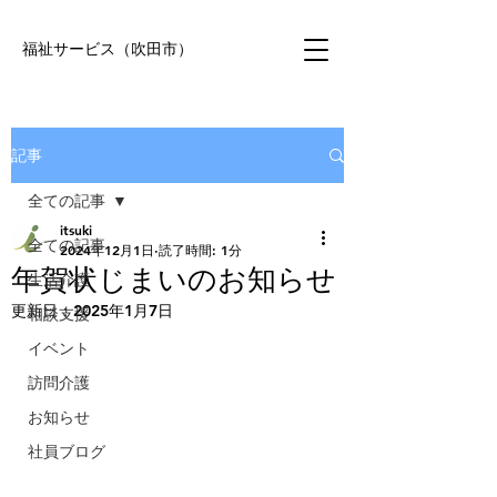
福祉サービス（吹田市）
記事
全ての記事
itsuki
全ての記事
2024年12月1日
読了時間: 1分
年賀状じまいのお知らせ
生活介護
更新日：
2025年1月7日
相談支援
イベント
訪問介護
お知らせ
社員ブログ