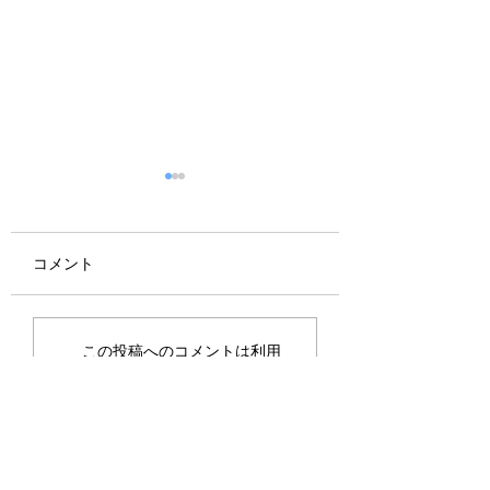
コメント
新年のご挨拶
ウェルカムページ
この投稿へのコメントは利用
加しました
できなくなりました。詳細は
サイト所有者にお問い合わせ
ください。