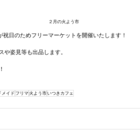
２月の火よう市
前日が祝日のためフリーマーケットを開催いたします！
スや姿見等も出品します。
！
ドメイド
フリマ
火よう市
いつきカフェ