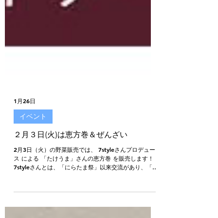
1月26日
イベント
２月３日(火)は恵方巻＆ぜんざい
2月3日（火）の野菜販売では、 7styleさんプロデュー
ス による 「たけうま」さんの恵方巻 を販売します！
7styleさんとは、「にらたま祭」以来交流があり、「い
つきEXPO」や野菜販売にもいつも遊びに来てくださっ
ている 茨木市の事業所 です。 そして今回は、 いつき
からは「ぜんざい」を販売 することになりました！ 寒